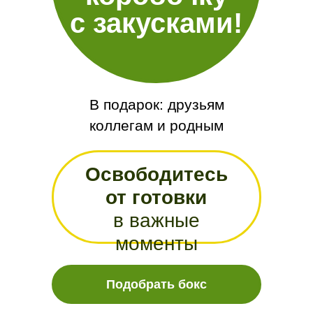
с закусками!
В подарок: друзьям
коллегам и родным
Освободитесь
от готовки
в важные
моменты
Подобрать бокс