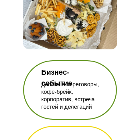
Бизнес-
событие
Деловые переговоры,
кофе-брейк,
корпоратив, встреча
гостей и делегаций