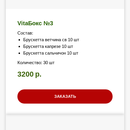
Готовая 
VitaБокс №3
Состав:
Брускетта ветчина св 10 шт
НЕ ПРО
Почему гото
Брускетта капрезе 10 шт
Брускетта сальчичон 10 шт
идеальной п
Количество: 30 шт
Даже если в
3200
р.
то изделие 
ЗАКАЗАТЬ