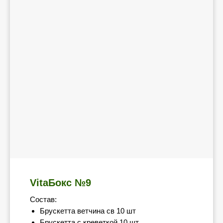
VitaБокс №9
Состав:
Брускетта ветчина св 10 шт
Брускетта с креветкой 10 шт